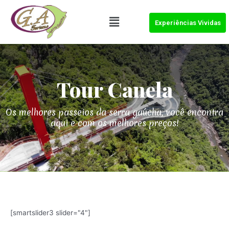
Experiências Vividas
Tour
Canela
Os melhores passeios da serra gaúcha, você encontra
aqui e com os melhores preços!
[smartslider3 slider="4"]