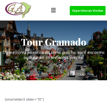
Experiências Vividas
Tour
Gramado
Os melhores passeios da serra gaúcha, você encontra
aqui e com os melhores preços!
[smartslider3 slider="10"]